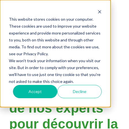
This website stores cookies on your computer.
These cookies are used to improve your website
experience and provide more personalized services
to you, both on this website and through other
media. To find out more about the cookies we use,
see our Privacy Policy.
We won't track your information when you visit our
site. But in order to comply with your preferences,
Prenez rendez-
we'll have to use just one tiny cookie so that you're
not asked to make this choice again.
vous avec l'un
Accept
Decline
de nos experts
pour découvrir la